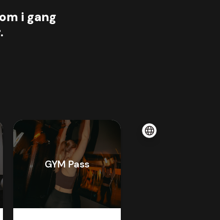
om i gang
.