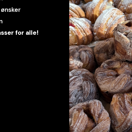
s ønsker
n
ser for alle!