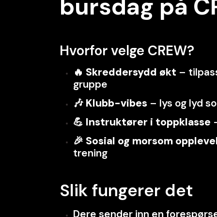
bursdag på 
Hvorfor velge CREW?
🔥
Skreddersydd økt
– tilpas
gruppe
🎶
Klubb-vibes
– lys og lyd s
💪
Instruktører i toppklasse
–
🎉
Sosial og morsom oppleve
trening
Slik fungerer det
Dere sender inn en forespørse