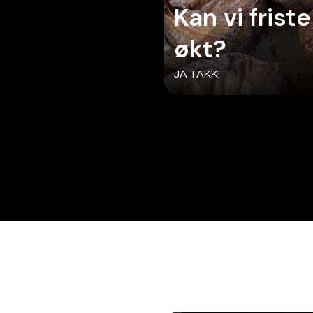
Eller kanskj
Det tror vi gjestene vil like..