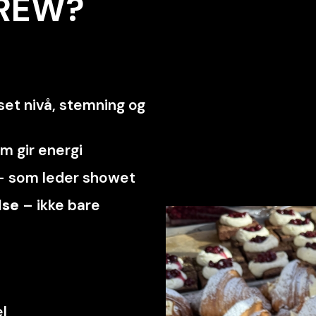
CREW?
set nivå, stemning og
om gir energi
 som leder showet
lse
– ikke bare
l