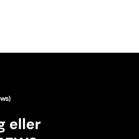
ews)
 eller