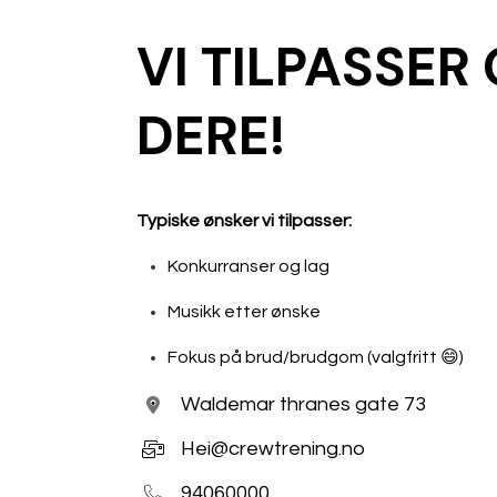
VI TILPASSER
DERE!
Typiske ønsker vi tilpasser:
Konkurranser og lag
Musikk etter ønske
Fokus på brud/brudgom (valgfritt 😄)
Waldemar thranes gate 73
Hei@crewtrening.no
94060000